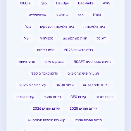
IGEO.ai
geo
DevOps
Backlinks
AWS
PWM
seo
אוטומציה
אופטימיזציה
בינה מלאכותית
בינה מלאכותית לעסקים
גוגל
דיגיטל
חווית משתמש ux
טכנולוגיה
ייעול
כלים חדשניים 2025
כלים לפיתוח
כתיבה אסטרטגית RCAFT
ממשק גרפי ui
מנועי חיפוש
מנועי חיפוש גנרטיביים
עדכון מאמרים SEO
עידן-ה-ai-search
עיצוב UI/UX
עיצוב אתרים 2025
פיתוח תוכנה
קידום GEO
קידום אורגני
קידום אתרים
קידום אתרים 2025
קידום אתרים 2026
קידום אתרים אורגני
קישורים חינמיים מבוססי ai