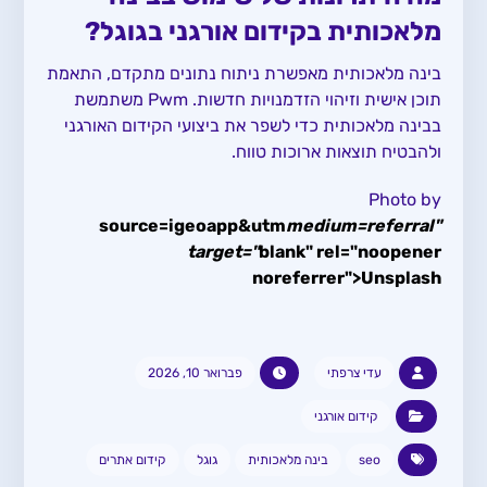
מלאכותית בקידום אורגני בגוגל?
בינה מלאכותית מאפשרת ניתוח נתונים מתקדם, התאמת
תוכן אישית וזיהוי הזדמנויות חדשות. Pwm משתמשת
בבינה מלאכותית כדי לשפר את ביצועי הקידום האורגני
ולהבטיח תוצאות ארוכות טווח.
Photo by
source=igeoapp&utm
medium=referral"
target="
blank" rel="noopener
noreferrer">Unsplash
עדי צרפתי
פברואר 10, 2026
קידום אורגני
seo
בינה מלאכותית
גוגל
קידום אתרים