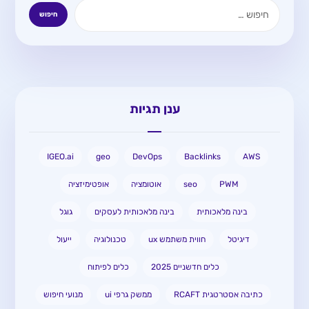
ענן תגיות
IGEO.ai
geo
DevOps
Backlinks
AWS
PWM
seo
אוטומציה
אופטימיזציה
בינה מלאכותית
בינה מלאכותית לעסקים
גוגל
דיגיטל
חווית משתמש ux
טכנולוגיה
ייעול
כלים חדשניים 2025
כלים לפיתוח
כתיבה אסטרטגית RCAFT
ממשק גרפי ui
מנועי חיפוש