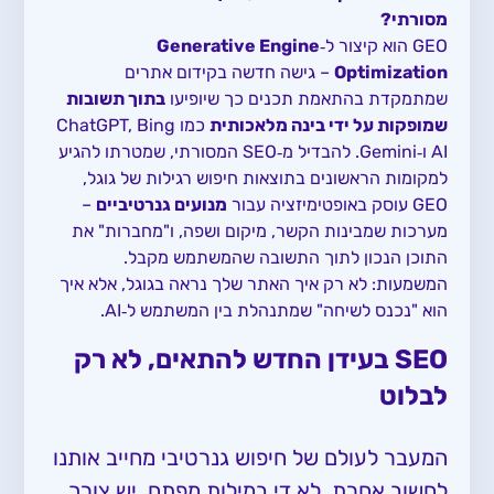
מסורתי?
GEO הוא קיצור ל‑
Generative Engine
Optimization
– גישה חדשה בקידום אתרים
שמתמקדת בהתאמת תכנים כך שיופיעו
בתוך תשובות
שמופקות על ידי בינה מלאכותית
כמו ChatGPT, Bing
AI ו‑Gemini. להבדיל מ‑SEO המסורתי, שמטרתו להגיע
למקומות הראשונים בתוצאות חיפוש רגילות של גוגל,
GEO עוסק באופטימיזציה עבור
מנועים גנרטיביים
–
מערכות שמבינות הקשר, מיקום ושפה, ו"מחברות" את
התוכן הנכון לתוך התשובה שהמשתמש מקבל.
המשמעות: לא רק איך האתר שלך נראה בגוגל, אלא איך
הוא "נכנס לשיחה" שמתנהלת בין המשתמש ל‑AI.
SEO בעידן החדש להתאים, לא רק
לבלוט
המעבר לעולם של חיפוש גנרטיבי מחייב אותנו
לחשוב אחרת. לא די במילות מפתח, יש צורך