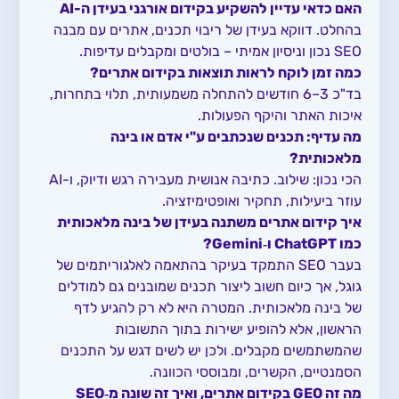
האם כדאי עדיין להשקיע בקידום אורגני בעידן ה-AI
בהחלט. דווקא בעידן של ריבוי תכנים, אתרים עם מבנה
SEO נכון וניסיון אמיתי – בולטים ומקבלים עדיפות.
כמה זמן לוקח לראות תוצאות בקידום אתרים?
בד"כ 3–6 חודשים להתחלה משמעותית, תלוי בתחרות,
איכות האתר והיקף הפעולות.
מה עדיף: ת
כנים
שנכתבי
ם
ע"י אדם או בינה
מלאכותית?
הכי נכון: שילוב. כתיבה אנושית מעבירה רגש ודיוק, ו-AI
עוזר ביעילות, תחקיר ואופטימיזציה.
איך קידום אתרים משתנה בעידן של בינה מלאכותית
כמו ChatGPT ו‑Gemini?
בעבר SEO התמקד בעיקר בהתאמה לאלגוריתמים של
גוגל, אך כיום חשוב ליצור תכנים שמובנים גם למודלים
של בינה מלאכותית. המטרה היא לא רק להגיע לדף
הראשון, אלא להופיע ישירות בתוך התשובות
שהמשתמשים מקבלים. ולכן יש לשים דגש על התכנים
הסמנטיים, הקשרים, ומבוססי הכוונה.
מה זה GEO בקידום אתרים, ואיך זה שונה מ‑SEO