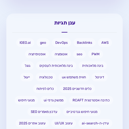
ענן תגיות
IGEO.ai
geo
DevOps
Backlinks
AWS
PWM
seo
אוטומציה
אופטימיזציה
בינה מלאכותית
בינה מלאכותית לעסקים
גוגל
דיגיטל
חווית משתמש ux
טכנולוגיה
ייעול
כלים חדשניים 2025
כלים לפיתוח
כתיבה אסטרטגית RCAFT
ממשק גרפי ui
מנועי חיפוש
מנועי חיפוש גנרטיביים
עדכון מאמרים SEO
עידן-ה-ai-search
עיצוב UI/UX
עיצוב אתרים 2025